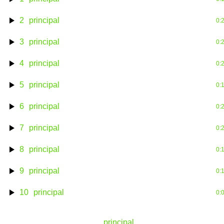
2
principal
0:
3
principal
0:
4
principal
0:
5
principal
0:
6
principal
0:
7
principal
0:
8
principal
0:
9
principal
0:
10
principal
0:
principal