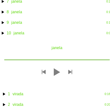
7
janela
0:
8
janela
0:
9
janela
0:
10
janela
0:
janela
toprampa
1
virada
0:1
2
virada
0:2