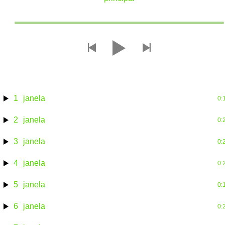
topjan
1
janela
0:
2
janela
0:
3
janela
0:
4
janela
0:
5
janela
0:
6
janela
0: